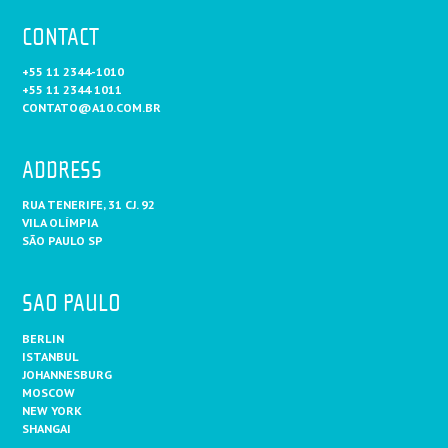
CONTACT
+55 11 2344-1010
+55 11 2344 1011
CONTATO@A10.COM.BR
ADDRESS
RUA TENERIFE, 31 CJ. 92
VILA OLÍMPIA
SÃO PAULO SP
SAO PAULO
BERLIN
ISTANBUL
JOHANNESBURG
MOSCOW
NEW YORK
SHANGAI