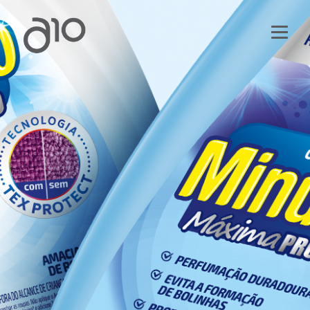
HOME
A10
GLBA
SERVICES
PROJECTS
NEWS
CONTACT
EN