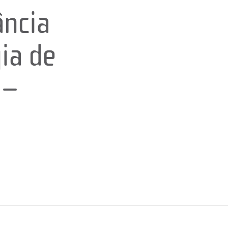
ância
ia de
 –