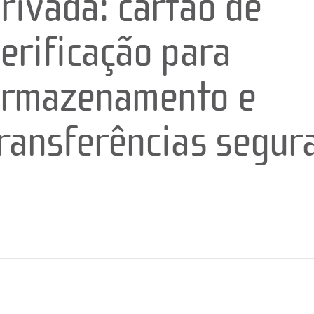
rivada: cartão de
erificação para
armazenamento e
ransferências segur
0