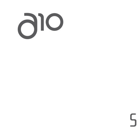
Home
a10
GLBA
Services
Projects
News
Contact
EN
S