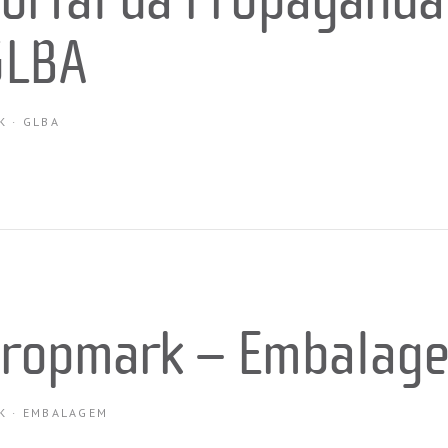
ortal da Propaganda
GLBA
K
·
GLBA
ropmark – Embalag
K
·
EMBALAGEM