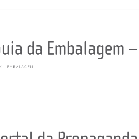
uia da Embalagem –
K
·
EMBALAGEM