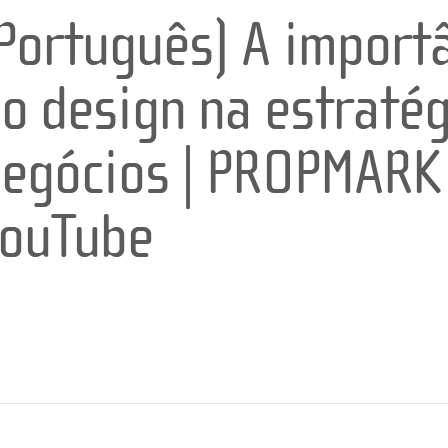
Português) A import
o design na estratég
egócios | PROPMARK
ouTube
0