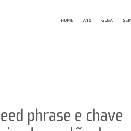
HOME
A10
GLBA
SER
eed phrase e chave