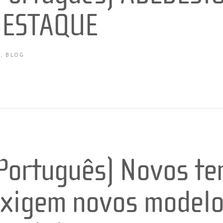
DESTAQUE
0
,
BLOG
Português) Novos t
xigem novos model