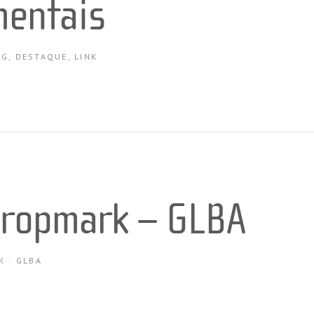
entais
OG
,
DESTAQUE
,
LINK
ropmark – GLBA
K
·
GLBA