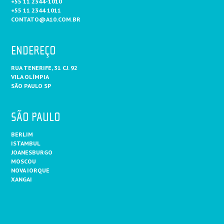
+55 11 2344-1010
+55 11 2344 1011
CONTATO@A10.COM.BR
ENDEREÇO
RUA TENERIFE, 31 CJ. 92
VILA OLÍMPIA
SÃO PAULO SP
SÃO PAULO
BERLIM
ISTAMBUL
JOANESBURGO
MOSCOU
NOVA IORQUE
XANGAI