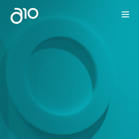
HOME
A10
GLBA
SERVIÇOS
PROJETOS
NOTÍCIAS
CONTATO
PT