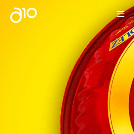
HOME
A10
GLBA
SERVIÇOS
PROJETOS
NOTÍCIAS
CONTATO
PT