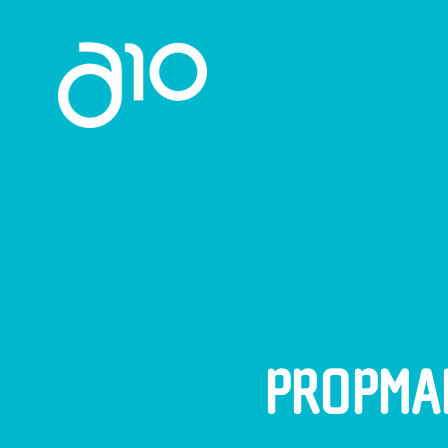
Home
A10
GLBA
Serviços
Projetos
Notícias
Contato
PT
PROPMAR