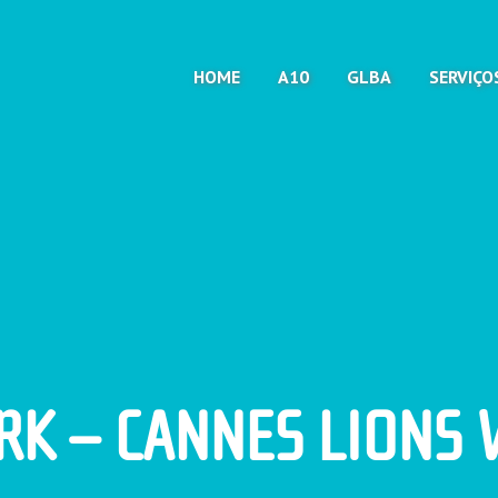
HOME
A10
GLBA
SERVIÇO
K – CANNES LIONS