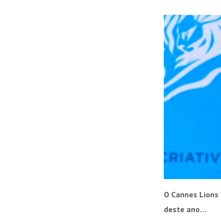
O Cannes Lions 
deste ano…