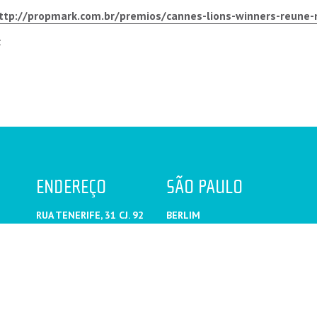
ttp://propmark.com.br/premios/cannes-lions-winners-reune
l
ENDEREÇO
SÃO PAULO
RUA TENERIFE, 31 CJ. 92
BERLIM
VILA OLÍMPIA
ISTAMBUL
.BR
SÃO PAULO SP
JOANESBURGO
MOSCOU
NOVA IORQUE
XANGAI