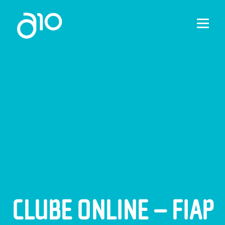
HOME
A10
GLBA
SERVIÇOS
PROJETOS
NOTÍCIAS
CONTATO
PT
CLUBE ONLINE – FIAP